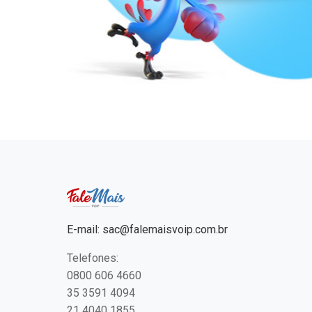
E-mail:
sac@falemaisvoip.com.br
Telefones:
0800 606 4660
35 3591 4094
21 4040 1855